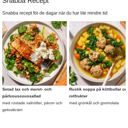
Snabba Recept
Snabba recept för de dagar när du har lite mindre tid
Sotad lax och morot- och
Rustik soppa på köttbullar oc
pärlcouscoussallad
rotfrukter
med rostade valnötter, päron och
med grönkål och gremolata
getostkräm