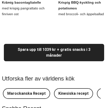
Krämig bacontagliatelle
Krispig BBQ-kyckling och
med krispig pangrattato och
potatismos
finriven ost
med broccoli- och äppelsallad
Spara upp till 1039 kr + gratis snacks i 3
månader
Utforska fler av världens kök
Marockanska Recept
Kinesiska recept
Lat