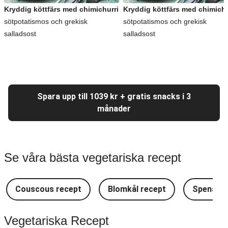
Kryddig köttfärs med chimichurri
Kryddig köttfärs med chimichu
sötpotatismos och grekisk
sötpotatismos och grekisk
salladsost
salladsost
Spara upp till 1039 kr + gratis snacks i 3
månader
Se våra bästa vegetariska recept
Couscous recept
Blomkål recept
Spenat r
Vegetariska Recept