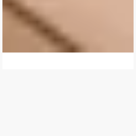
Vi ger dig middagstips och nya idéer