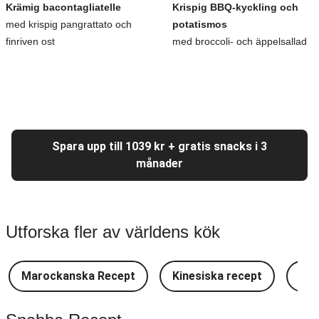
Krämig bacontagliatelle
Krispig BBQ-kyckling och
med krispig pangrattato och
potatismos
finriven ost
med broccoli- och äppelsallad
Spara upp till 1039 kr + gratis snacks i 3
månader
Utforska fler av världens kök
Marockanska Recept
Kinesiska recept
Lat