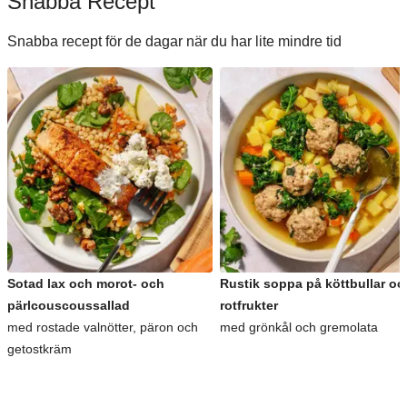
Snabba Recept
Snabba recept för de dagar när du har lite mindre tid
Sotad lax och morot- och
Rustik soppa på köttbullar oc
pärlcouscoussallad
rotfrukter
med rostade valnötter, päron och
med grönkål och gremolata
getostkräm