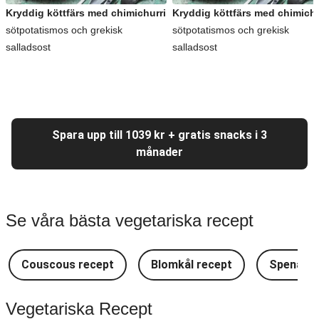
Kryddig köttfärs med chimichurri
Kryddig köttfärs med chimichu
sötpotatismos och grekisk
sötpotatismos och grekisk
salladsost
salladsost
Spara upp till 1039 kr + gratis snacks i 3
månader
Se våra bästa vegetariska recept
Couscous recept
Blomkål recept
Spenat r
Vegetariska Recept