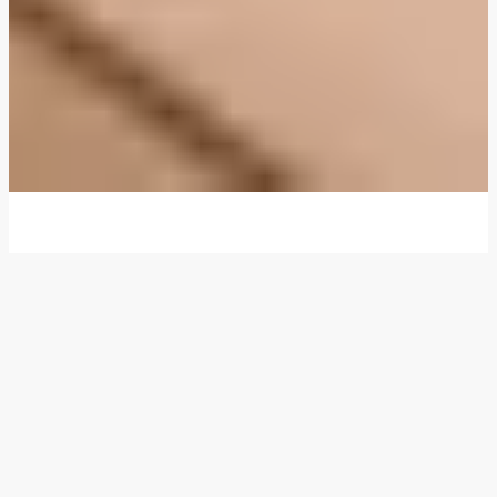
Vi ger dig middagstips och nya idéer