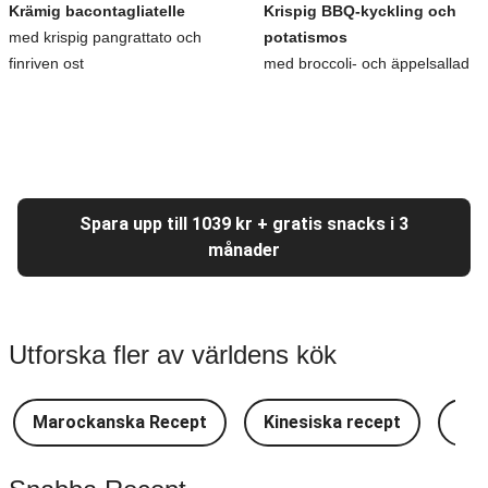
Krämig bacontagliatelle
Krispig BBQ-kyckling och
med krispig pangrattato och
potatismos
finriven ost
med broccoli- och äppelsallad
Spara upp till 1039 kr + gratis snacks i 3
månader
Utforska fler av världens kök
Marockanska Recept
Kinesiska recept
Lat