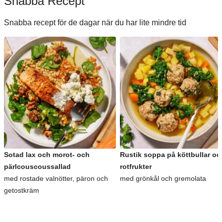
Snabba Recept
Snabba recept för de dagar när du har lite mindre tid
Sotad lax och morot- och
Rustik soppa på köttbullar oc
pärlcouscoussallad
rotfrukter
med rostade valnötter, päron och
med grönkål och gremolata
getostkräm