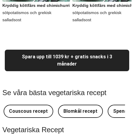
Kryddig köttfärs med chimichurri
Kryddig köttfärs med chimichu
sötpotatismos och grekisk
sötpotatismos och grekisk
salladsost
salladsost
Spara upp till 1039 kr + gratis snacks i 3
månader
Se våra bästa vegetariska recept
Couscous recept
Blomkål recept
Spenat r
Vegetariska Recept