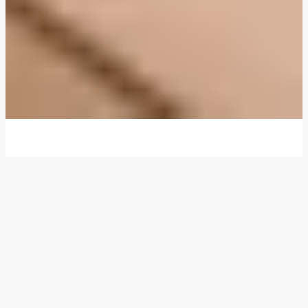
Vi ger dig middagstips och nya idéer