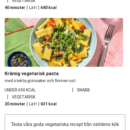
|
VEGETARISK
|
|
40 minuter
Lätt
640
kcal
Krämig vegetarisk pasta
med stekta grönsaker och finriven ost
|
UNDER 650 KCAL
SNABB
|
VEGETARISK
|
|
20 minuter
Lätt
631
kcal
Testa våra goda vegetariska recept från världens kök