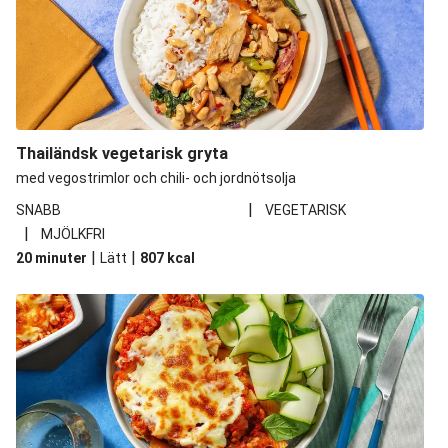
Thailändsk vegetarisk gryta
med vegostrimlor och chili- och jordnötsolja
|
SNABB
VEGETARISK
|
MJÖLKFRI
|
|
20 minuter
Lätt
807
kcal