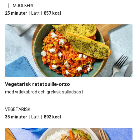
|
MJÖLKFRI
|
|
25 minuter
Lätt
857
kcal
Vegetarisk ratatouille-orzo
med vitlöksbröd och grekisk salladsost
VEGETARISK
|
|
35 minuter
Lätt
892
kcal