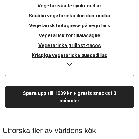
Vegetariska teriyaki-nudlar
Snabba vegetariska dan dan-nudlar
Vegetarisk bolognese på vegofärs
Vegetarisk tortillalasagne
Vegetariska grillost-tacos
Krispiga vegetariska quesadillas
Vegetariska fajitas på ostronskivling
Vegetarisk linsbowl
Vegetarisk pulled beans-teriyaki
Spara upp till 1039 kr + gratis snacks i 3
Vegetarisk medelhavsgryta
månader
Vegetarisk ratatouille
Vegetarisk tomatpasta
Vegetarisk Sloppy Joe
Utforska fler av världens kök
Vegetarisk moussaka på vegofärs