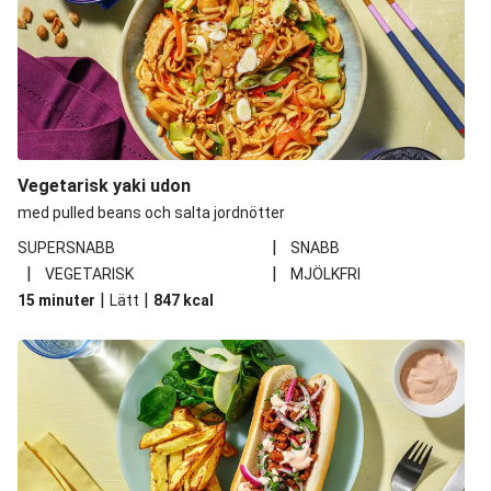
Vegetarisk yaki udon
med pulled beans och salta jordnötter
|
SUPERSNABB
SNABB
|
|
VEGETARISK
MJÖLKFRI
|
|
15 minuter
Lätt
847
kcal