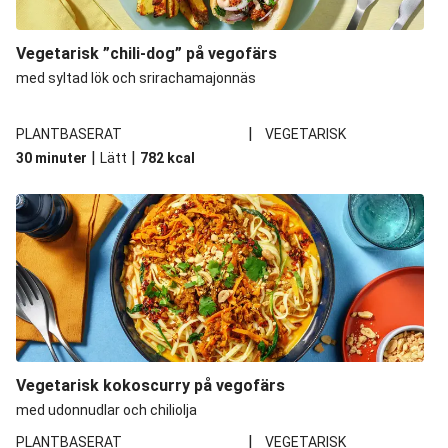
Vegetarisk ”chili-dog” på vegofärs
med syltad lök och srirachamajonnäs
|
PLANTBASERAT
VEGETARISK
|
|
30 minuter
Lätt
782
kcal
Vegetarisk kokoscurry på vegofärs
med udonnudlar och chiliolja
|
PLANTBASERAT
VEGETARISK