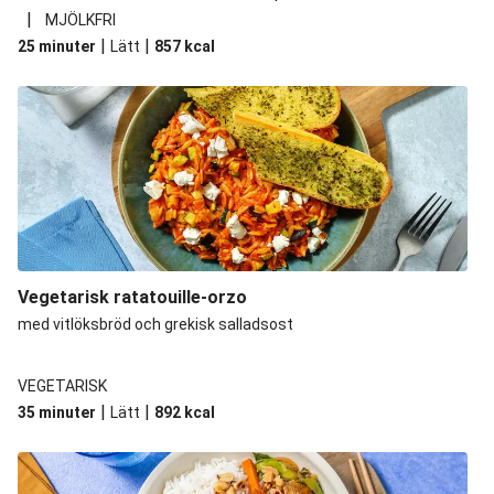
|
MJÖLKFRI
|
|
25 minuter
Lätt
857
kcal
Vegetarisk ratatouille-orzo
med vitlöksbröd och grekisk salladsost
VEGETARISK
|
|
35 minuter
Lätt
892
kcal