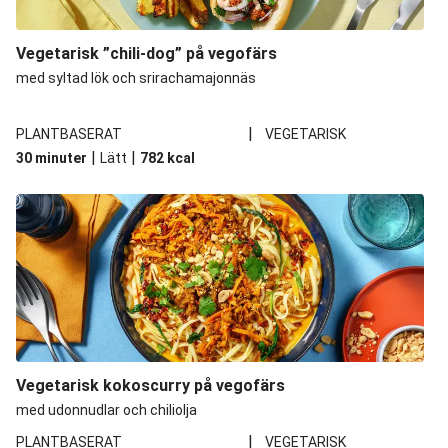
Vegetarisk ”chili-dog” på vegofärs
med syltad lök och srirachamajonnäs
|
PLANTBASERAT
VEGETARISK
|
|
30 minuter
Lätt
782
kcal
Vegetarisk kokoscurry på vegofärs
med udonnudlar och chiliolja
|
PLANTBASERAT
VEGETARISK