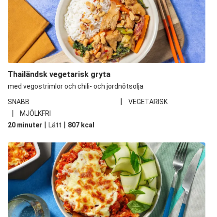
Thailändsk vegetarisk gryta
med vegostrimlor och chili- och jordnötsolja
|
SNABB
VEGETARISK
|
MJÖLKFRI
|
|
20 minuter
Lätt
807
kcal