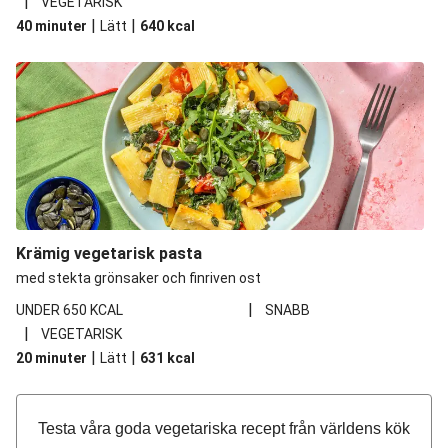
|
VEGETARISK
|
|
40 minuter
Lätt
640
kcal
Krämig vegetarisk pasta
med stekta grönsaker och finriven ost
|
UNDER 650 KCAL
SNABB
|
VEGETARISK
|
|
20 minuter
Lätt
631
kcal
Testa våra goda vegetariska recept från världens kök