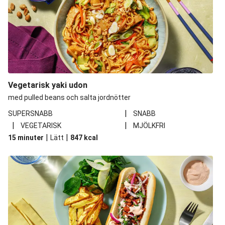
Vegetarisk yaki udon
med pulled beans och salta jordnötter
|
SUPERSNABB
SNABB
|
|
VEGETARISK
MJÖLKFRI
|
|
15 minuter
Lätt
847
kcal