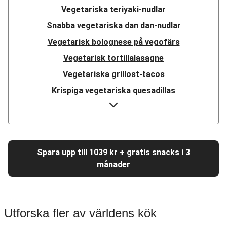
Vegetariska teriyaki-nudlar
Snabba vegetariska dan dan-nudlar
Vegetarisk bolognese på vegofärs
Vegetarisk tortillalasagne
Vegetariska grillost-tacos
Krispiga vegetariska quesadillas
Vegetariska fajitas på ostronskivling
Vegetarisk linsbowl
Vegetarisk pulled beans-teriyaki
Spara upp till 1039 kr + gratis snacks i 3
Vegetarisk medelhavsgryta
månader
Vegetarisk ratatouille
Vegetarisk tomatpasta
Vegetarisk Sloppy Joe
Utforska fler av världens kök
Vegetarisk moussaka på vegofärs