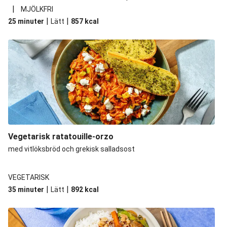
|
MJÖLKFRI
|
|
25 minuter
Lätt
857
kcal
Vegetarisk ratatouille-orzo
med vitlöksbröd och grekisk salladsost
VEGETARISK
|
|
35 minuter
Lätt
892
kcal