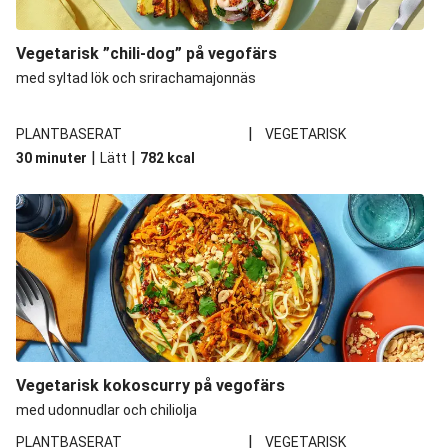
Vegetarisk ”chili-dog” på vegofärs
med syltad lök och srirachamajonnäs
|
PLANTBASERAT
VEGETARISK
|
|
30 minuter
Lätt
782
kcal
Vegetarisk kokoscurry på vegofärs
med udonnudlar och chiliolja
|
PLANTBASERAT
VEGETARISK