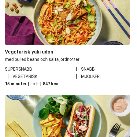
Vegetarisk yaki udon
med pulled beans och salta jordnötter
|
SUPERSNABB
SNABB
|
|
VEGETARISK
MJÖLKFRI
|
|
15 minuter
Lätt
847
kcal