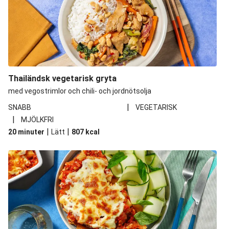
Thailändsk vegetarisk gryta
med vegostrimlor och chili- och jordnötsolja
|
SNABB
VEGETARISK
|
MJÖLKFRI
|
|
20 minuter
Lätt
807
kcal