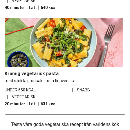
|
VEGETARISK
|
|
40 minuter
Lätt
640
kcal
Krämig vegetarisk pasta
med stekta grönsaker och finriven ost
|
UNDER 650 KCAL
SNABB
|
VEGETARISK
|
|
20 minuter
Lätt
631
kcal
Testa våra goda vegetariska recept från världens kök