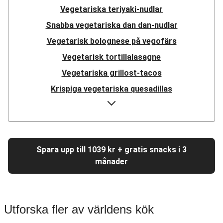
Vegetariska teriyaki-nudlar
Snabba vegetariska dan dan-nudlar
Vegetarisk bolognese på vegofärs
Vegetarisk tortillalasagne
Vegetariska grillost-tacos
Krispiga vegetariska quesadillas
Vegetariska fajitas på ostronskivling
Vegetarisk linsbowl
Vegetarisk pulled beans-teriyaki
Spara upp till 1039 kr + gratis snacks i 3
Vegetarisk medelhavsgryta
månader
Vegetarisk ratatouille
Vegetarisk tomatpasta
Vegetarisk Sloppy Joe
Utforska fler av världens kök
Vegetarisk moussaka på vegofärs