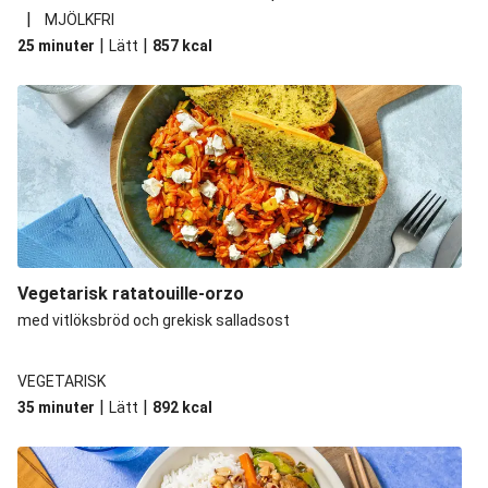
|
MJÖLKFRI
|
|
25 minuter
Lätt
857
kcal
Vegetarisk ratatouille-orzo
med vitlöksbröd och grekisk salladsost
VEGETARISK
|
|
35 minuter
Lätt
892
kcal