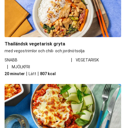
Thailändsk vegetarisk gryta
med vegostrimlor och chili- och jordnötsolja
|
SNABB
VEGETARISK
|
MJÖLKFRI
|
|
20 minuter
Lätt
807
kcal