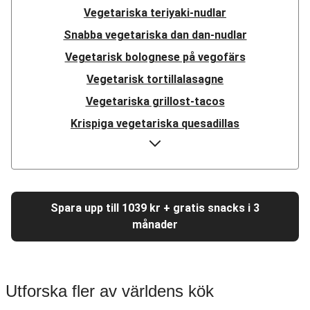
Vegetariska teriyaki-nudlar
Snabba vegetariska dan dan-nudlar
Vegetarisk bolognese på vegofärs
Vegetarisk tortillalasagne
Vegetariska grillost-tacos
Krispiga vegetariska quesadillas
Vegetariska fajitas på ostronskivling
Vegetarisk linsbowl
Vegetarisk pulled beans-teriyaki
Spara upp till 1039 kr + gratis snacks i 3
Vegetarisk medelhavsgryta
månader
Vegetarisk ratatouille
Vegetarisk tomatpasta
Vegetarisk Sloppy Joe
Utforska fler av världens kök
Vegetarisk moussaka på vegofärs