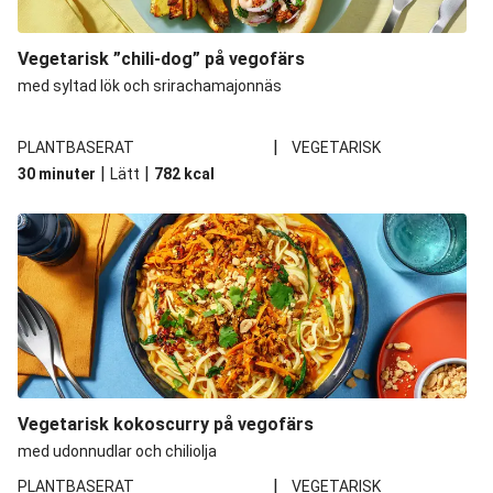
Vegetarisk ”chili-dog” på vegofärs
med syltad lök och srirachamajonnäs
|
PLANTBASERAT
VEGETARISK
|
|
30 minuter
Lätt
782
kcal
Vegetarisk kokoscurry på vegofärs
med udonnudlar och chiliolja
|
PLANTBASERAT
VEGETARISK