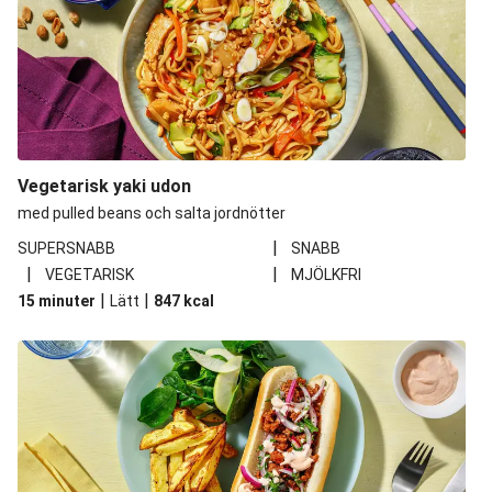
Vegetarisk yaki udon
med pulled beans och salta jordnötter
|
SUPERSNABB
SNABB
|
|
VEGETARISK
MJÖLKFRI
|
|
15 minuter
Lätt
847
kcal