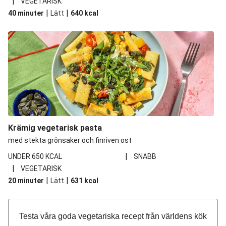
|
VEGETARISK
|
|
40 minuter
Lätt
640
kcal
Krämig vegetarisk pasta
med stekta grönsaker och finriven ost
|
UNDER 650 KCAL
SNABB
|
VEGETARISK
|
|
20 minuter
Lätt
631
kcal
Testa våra goda vegetariska recept från världens kök