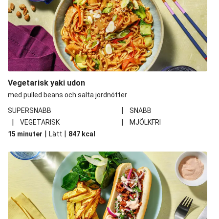
Vegetarisk yaki udon
med pulled beans och salta jordnötter
|
SUPERSNABB
SNABB
|
|
VEGETARISK
MJÖLKFRI
|
|
15 minuter
Lätt
847
kcal