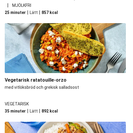
|
MJÖLKFRI
|
|
25 minuter
Lätt
857
kcal
Vegetarisk ratatouille-orzo
med vitlöksbröd och grekisk salladsost
VEGETARISK
|
|
35 minuter
Lätt
892
kcal