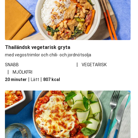
Thailändsk vegetarisk gryta
med vegostrimlor och chili- och jordnötsolja
|
SNABB
VEGETARISK
|
MJÖLKFRI
|
|
20 minuter
Lätt
807
kcal