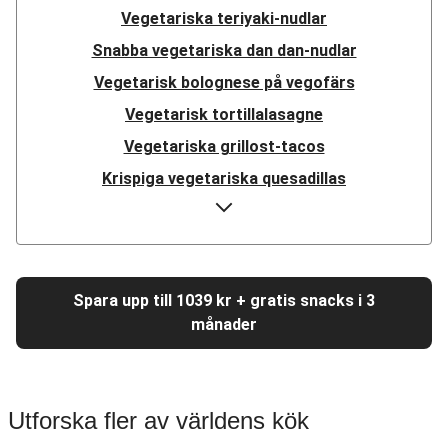
Vegetariska teriyaki-nudlar
Snabba vegetariska dan dan-nudlar
Vegetarisk bolognese på vegofärs
Vegetarisk tortillalasagne
Vegetariska grillost-tacos
Krispiga vegetariska quesadillas
Vegetariska fajitas på ostronskivling
Vegetarisk linsbowl
Vegetarisk pulled beans-teriyaki
Spara upp till 1039 kr + gratis snacks i 3
Vegetarisk medelhavsgryta
månader
Vegetarisk ratatouille
Vegetarisk tomatpasta
Vegetarisk Sloppy Joe
Utforska fler av världens kök
Vegetarisk moussaka på vegofärs