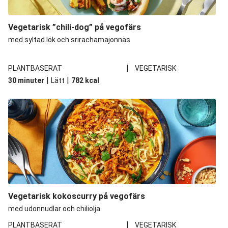
Vegetarisk ”chili-dog” på vegofärs
med syltad lök och srirachamajonnäs
|
PLANTBASERAT
VEGETARISK
|
|
30 minuter
Lätt
782
kcal
Vegetarisk kokoscurry på vegofärs
med udonnudlar och chiliolja
|
PLANTBASERAT
VEGETARISK