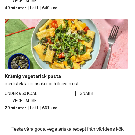
|
VEGETARISK
|
|
40 minuter
Lätt
640
kcal
Krämig vegetarisk pasta
med stekta grönsaker och finriven ost
|
UNDER 650 KCAL
SNABB
|
VEGETARISK
|
|
20 minuter
Lätt
631
kcal
Testa våra goda vegetariska recept från världens kök