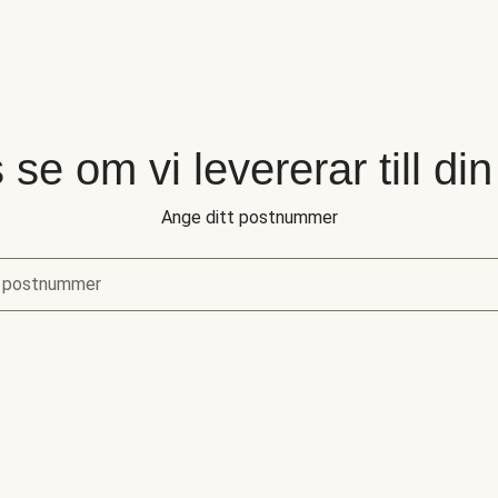
 se om vi levererar till di
Ange ditt postnummer
 postnummer
se om vi levererar till din adress