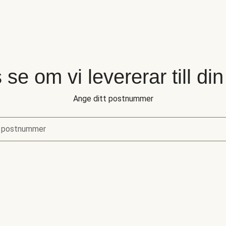
 se om vi levererar till di
Ange ditt postnummer
 postnummer
se om vi levererar till din adress