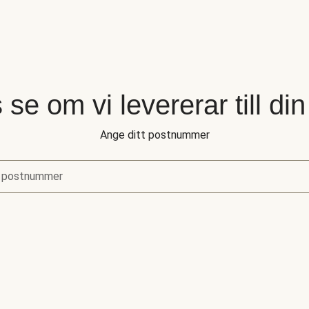
 se om vi levererar till di
Ange ditt postnummer
 postnummer
se om vi levererar till din adress