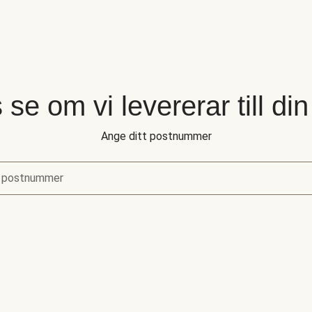
 se om vi levererar till di
Ange ditt postnummer
 postnummer
se om vi levererar till din adress