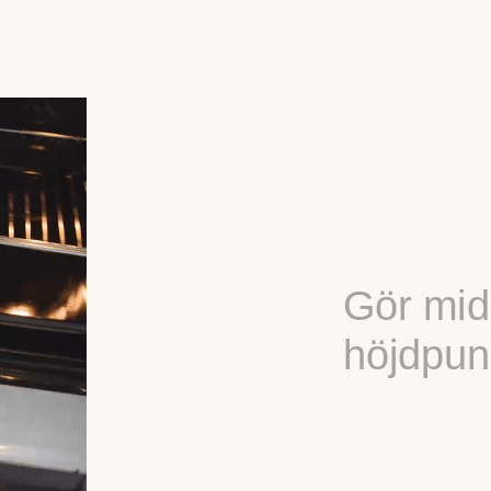
Gör mid
höjdpun