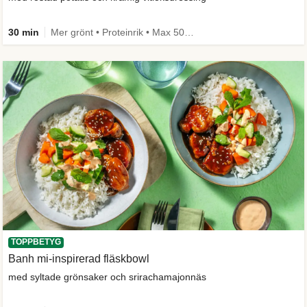
30 min
Mer grönt • Proteinrik • Max 50g kolhydrater • Under 650 kcal • Källa till fiber
TOPPBETYG
Banh mi-inspirerad fläskbowl
med syltade grönsaker och srirachamajonnäs