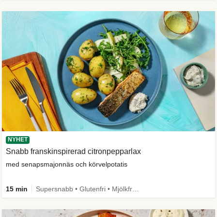
NYHET
Snabb franskinspirerad citronpepparlax
med senapsmajonnäs och körvelpotatis
15 min
Supersnabb • Glutenfri • Mjölkfri • Comfort Food