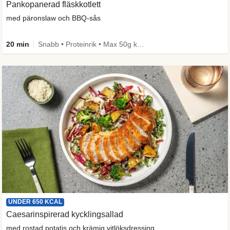
Pankopanerad fläskkotlett
med päronslaw och BBQ-sås
20 min
Snabb • Proteinrik • Max 50g kolhydrater • Under 650 kcal
UNDER 650 KCAL
Caesarinspirerad kycklingsallad
med rostad potatis och krämig vitlöksdressing