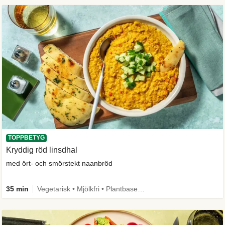
TOPPBETYG
Kryddig röd linsdhal
med ört- och smörstekt naanbröd
35 min
Vegetarisk • Mjölkfri • Plantbaserat • Källa till fiber