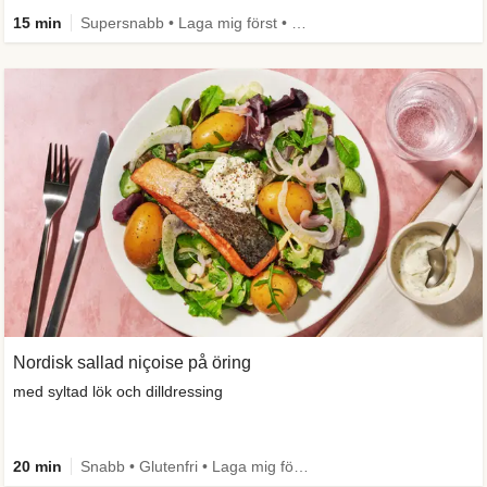
15 min
Supersnabb • Laga mig först • Mer grönt
Nordisk sallad niçoise på öring
med syltad lök och dilldressing
20 min
Snabb • Glutenfri • Laga mig först • Källa till fiber