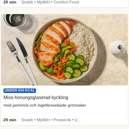
20 min
Snabb • Mjölkfri • Comfort Food
UNDER 650 KCAL
Miso-honungsglaserad kyckling
med jasminris och ingefärswokade grönsaker
25 min
Snabb • Mjölkfri • Proteinrik • Under 650 kcal