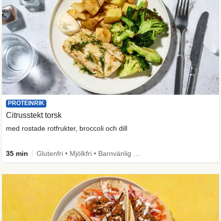
PROTEINRIK
Citrusstekt torsk
med rostade rotfrukter, broccoli och dill
35 min
Glutenfri • Mjölkfri • Barnvänlig • Mer grönt • Proteinrik • Källa till fiber