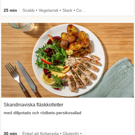
25 min
Snabb • Vegetarisk • Stark • Comfort Food
Skandinaviska fläskkotletter
med dillpotatis och rödbets-persikosallad
30 min
Enkel att förbereda • Glutenfri • Källa till fiber