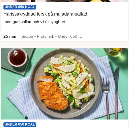
UNDER 650 KCAL
Harissakryddad torsk på mujadara-sallad
med gurksallad och vitlöksyoghurt
25 min
Snabb • Proteinrik • Under 650 kcal • Källa till fiber
UNDER 650 KCAL