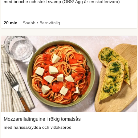
med brioche och stekt svamp (OBS! Ägg är en skafferivara)
20 min
Snabb • Barnvänlig
Mozzarellalinguine i rökig tomatsås
med harissakrydda och vitlöksbröd