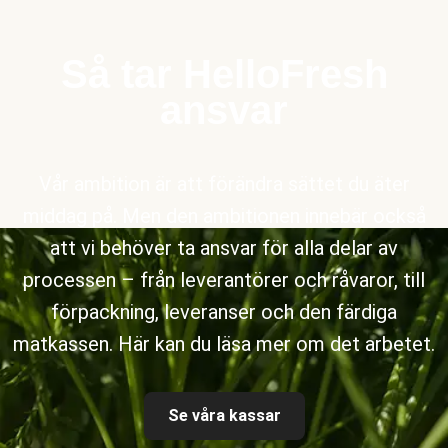
Så tar HelloFresh
ansvar
Vår ambition är att förändra sättet du äter
middag på. Men den ambitionen innebär också
att vi behöver ta ansvar för alla delar av
processen – från leverantörer och råvaror, till
förpackning, leveranser och den färdiga
matkassen. Här kan du läsa mer om det arbetet.
Se våra kassar