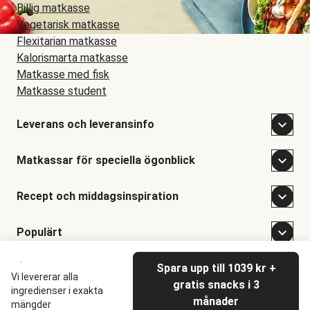
Billig matkasse
Vegetarisk matkasse
Flexitarian matkasse
Kalorismarta matkasse
Matkasse med fisk
Matkasse student
Leverans och leveransinfo
Matkassar för speciella ögonblick
Recept och middagsinspiration
Populärt
Spara upp till 1039 kr +
©
Hellofresh
2026
Vi levererar alla
gratis snacks i 3
ingredienser i exakta
månader
mängder