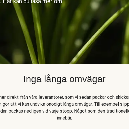
. Här kan du läsa mer om
Inga långa omvägar
er direkt från våra leverantörer, som vi sedan packar och skickar 
 gör att vi kan undvika onödigt långa omvägar. Till exempel slip
an packas ned igen vid varje stopp. Något som den traditionell
innebär.