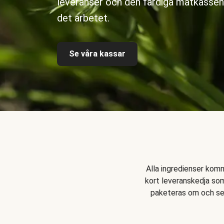
leveranser och den färdiga matkassen
det arbetet.
Se våra kassar
Alla ingredienser komm
kort leveranskedja som
paketeras om och sed