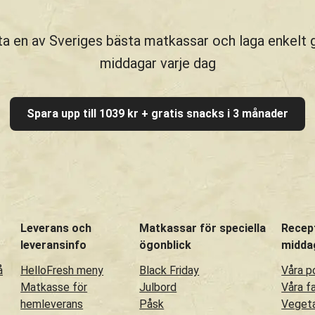
a en av Sveriges bästa matkassar och laga enkelt
middagar varje dag
Spara upp till 1039 kr + gratis snacks i 3 månader
Leverans och
Matkassar för speciella
Recep
leveransinfo
ögonblick
midda
å
HelloFresh meny
Black Friday
Våra p
Matkasse för
Julbord
Våra f
hemleverans
Påsk
Vegeta