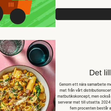
Det li
Genom ett nära samarbete me
mat från vårt distributionscen
matbutikskoncept, men också t
serverar mat till utsatta. 202
fem procenten består av