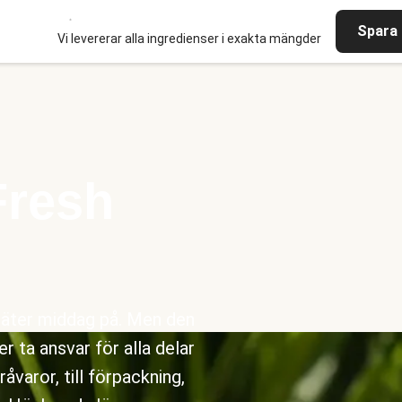
Spara 
Vi levererar alla ingredienser i exakta mängder
Fresh
u äter middag på. Men den
r ta ansvar för alla delar
åvaror, till förpackning,