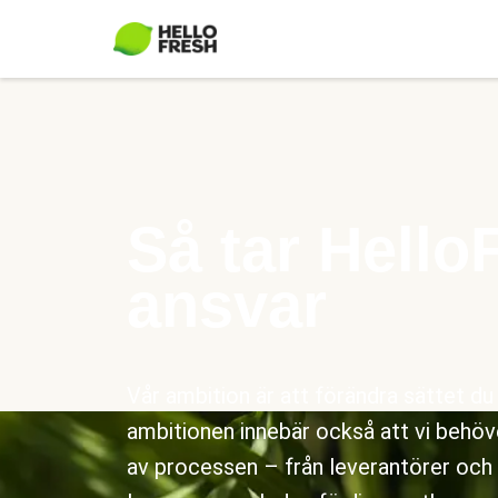
Så tar Hello
ansvar
Vår ambition är att förändra sättet d
ambitionen innebär också att vi behöve
av processen – från leverantörer och r