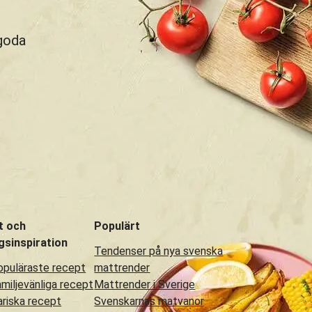
 goda
t och
Populärt
gsinspiration
Tendenser på nya svenska
opuläraste recept
mattrender
amiljevänliga recept
Mattrender i Sverige
riska recept
Svenskarnas matvanor