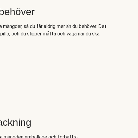
 behöver
ta mängder, så du får aldrig mer än du behöver. Det
spillo, och du slipper måtta och väga när du ska
ackning
ska mängden emballage och förbättra