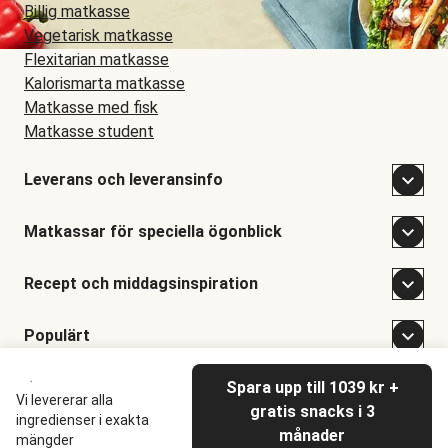
Billig matkasse
Vegetarisk matkasse
Flexitarian matkasse
Kalorismarta matkasse
Matkasse med fisk
Matkasse student
Leverans och leveransinfo
Matkassar för speciella ögonblick
Recept och middagsinspiration
Populärt
Spara upp till 1039 kr +
©
Hellofresh
2026
Vi levererar alla
gratis snacks i 3
ingredienser i exakta
månader
mängder