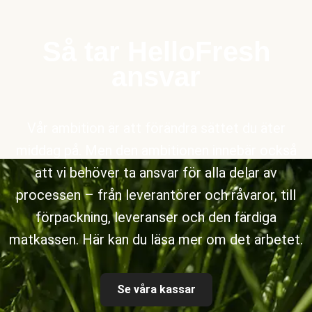
Så tar HelloFresh
ansvar
Vår ambition är att förändra sättet du äter
middag på. Men den ambitionen innebär också
att vi behöver ta ansvar för alla delar av
processen – från leverantörer och råvaror, till
förpackning, leveranser och den färdiga
matkassen. Här kan du läsa mer om det arbetet.
Se våra kassar