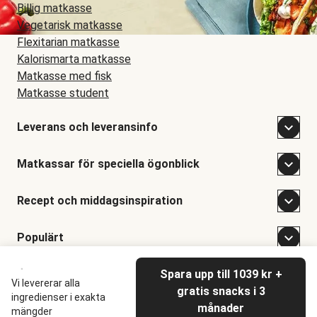
Billig matkasse
Vegetarisk matkasse
Flexitarian matkasse
Kalorismarta matkasse
Matkasse med fisk
Matkasse student
Leverans och leveransinfo
Matkassar för speciella ögonblick
Recept och middagsinspiration
Populärt
Spara upp till 1039 kr +
©
Hellofresh
2026
Vi levererar alla
gratis snacks i 3
ingredienser i exakta
månader
mängder