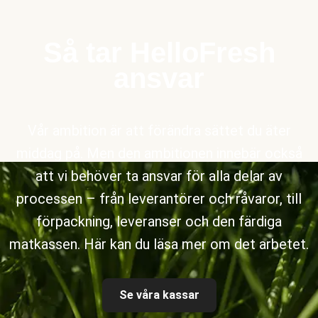
Så tar HelloFresh
ansvar
Vår ambition är att förändra sättet du äter
middag på. Men den ambitionen innebär också
att vi behöver ta ansvar för alla delar av
processen – från leverantörer och råvaror, till
förpackning, leveranser och den färdiga
matkassen. Här kan du läsa mer om det arbetet.
Se våra kassar