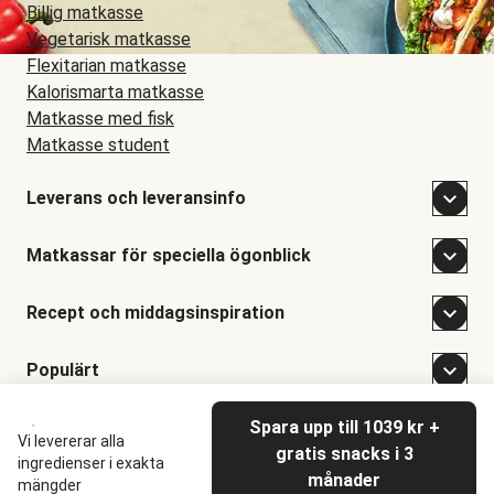
Billig matkasse
Vegetarisk matkasse
Flexitarian matkasse
Kalorismarta matkasse
Matkasse med fisk
Matkasse student
Leverans och leveransinfo
Matkassar för speciella ögonblick
Recept och middagsinspiration
Populärt
Spara upp till 1039 kr +
©
Hellofresh
2026
Vi levererar alla
gratis snacks i 3
ingredienser i exakta
månader
mängder