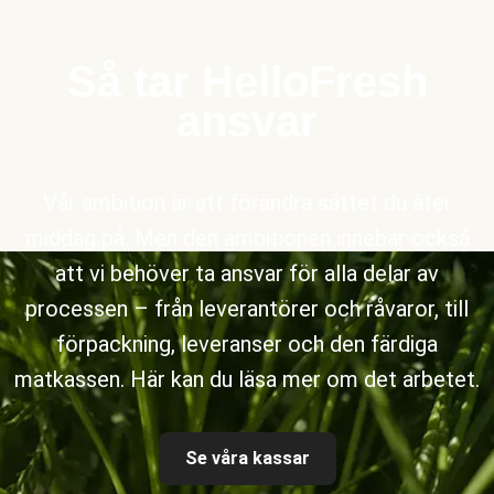
Så tar HelloFresh
ansvar
Vår ambition är att förändra sättet du äter
middag på. Men den ambitionen innebär också
att vi behöver ta ansvar för alla delar av
processen – från leverantörer och råvaror, till
förpackning, leveranser och den färdiga
matkassen. Här kan du läsa mer om det arbetet.
Se våra kassar