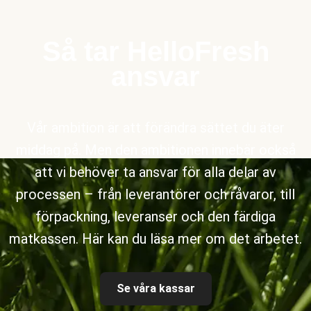
Så tar HelloFresh
ansvar
Vår ambition är att förändra sättet du äter
middag på. Men den ambitionen innebär också
att vi behöver ta ansvar för alla delar av
processen – från leverantörer och råvaror, till
förpackning, leveranser och den färdiga
matkassen. Här kan du läsa mer om det arbetet.
Se våra kassar