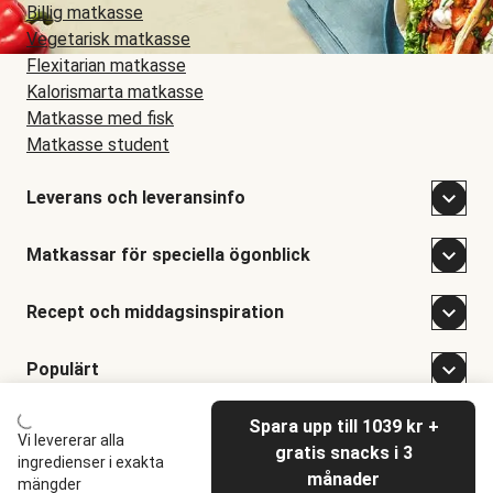
Billig matkasse
Vegetarisk matkasse
Flexitarian matkasse
Kalorismarta matkasse
Matkasse med fisk
Matkasse student
Leverans och leveransinfo
Matkassar för speciella ögonblick
Recept och middagsinspiration
Populärt
Spara upp till 1039 kr +
©
Hellofresh
2026
Vi levererar alla
gratis snacks i 3
ingredienser i exakta
månader
mängder