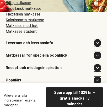
Billig matkasse
Vegetarisk matkasse
Flexitarian matkasse
Kalorismarta matkasse
Matkasse med fisk
Matkasse student
Leverans och leveransinfo
Matkassar för speciella ögonblick
Recept och middagsinspiration
Populärt
Spara upp till 1039 kr +
©
Hellofresh
2026
Vi levererar alla
gratis snacks i 3
ingredienser i exakta
månader
mängder