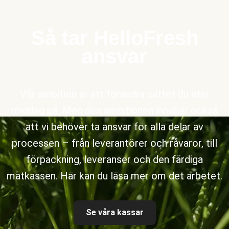
Så tar HelloFresh
ansvar
Vår ambition är att förändra sättet du äter
middag på. Men den ambitionen innebär också
att vi behöver ta ansvar för alla delar av
processen – från leverantörer och råvaror, till
förpackning, leveranser och den färdiga
matkassen. Här kan du läsa mer om det arbetet.
Se våra kassar