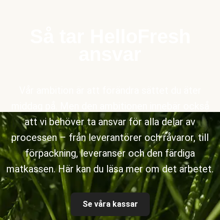
Så tar HelloFresh
ansvar
Vår ambition är att förändra sättet du äter
middag på. Men den ambitionen innebär också
att vi behöver ta ansvar för alla delar av
processen – från leverantörer och råvaror, till
förpackning, leveranser och den färdiga
matkassen. Här kan du läsa mer om det arbetet.
Se våra kassar