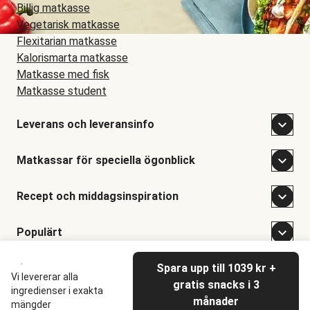
Billig matkasse
Vegetarisk matkasse
Flexitarian matkasse
Kalorismarta matkasse
Matkasse med fisk
Matkasse student
Leverans och leveransinfo
Matkassar för speciella ögonblick
Recept och middagsinspiration
Populärt
Spara upp till 1039 kr +
©
Hellofresh
2026
Vi levererar alla
gratis snacks i 3
ingredienser i exakta
månader
mängder