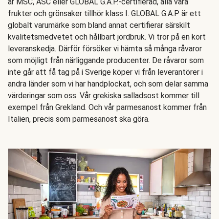
är MSC, ASC eller GLOBAL G.A.P.-certifierad, alla våra
frukter och grönsaker tillhör klass I. GLOBAL G.A.P är ett
globalt varumärke som bland annat certifierar särskilt
kvalitetsmedvetet och hållbart jordbruk. Vi tror på en kort
leveranskedja. Därför försöker vi hämta så många råvaror
som möjligt från närliggande producenter. De råvaror som
inte går att få tag på i Sverige köper vi från leverantörer i
andra länder som vi har handplockat, och som delar samma
värderingar som oss. Vår grekiska salladsost kommer till
exempel från Grekland. Och vår parmesanost kommer från
Italien, precis som parmesanost ska göra.