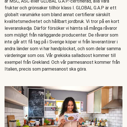
är MSC, ASC eller GLOBAL G.A.P.-certifierad, alla våra
frukter och grönsaker tillhör klass I. GLOBAL G.A.P är ett
globalt varumärke som bland annat certifierar särskilt
kvalitetsmedvetet och hållbart jordbruk. Vi tror på en kort
leveranskedja. Därför försöker vi hämta så många råvaror
som möjligt från närliggande producenter. De råvaror som
inte går att få tag på i Sverige köper vi från leverantörer i
andra länder som vi har handplockat, och som delar samma
värderingar som oss. Vår grekiska salladsost kommer till
exempel från Grekland. Och vår parmesanost kommer från
Italien, precis som parmesanost ska göra.