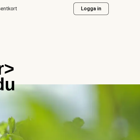
entkort
Logga in
r>
du