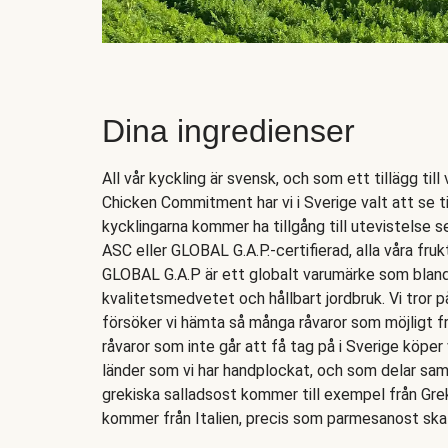
Dina ingredienser
All vår kyckling är svensk, och som ett tillägg till
Chicken Commitment har vi i Sverige valt att se ti
kycklingarna kommer ha tillgång till utevistelse s
ASC eller GLOBAL G.A.P.-certifierad, alla våra frukt
GLOBAL G.A.P är ett globalt varumärke som bland a
kvalitetsmedvetet och hållbart jordbruk. Vi tror p
försöker vi hämta så många råvaror som möjligt f
råvaror som inte går att få tag på i Sverige köper 
länder som vi har handplockat, och som delar sa
grekiska salladsost kommer till exempel från Gr
kommer från Italien, precis som parmesanost ska