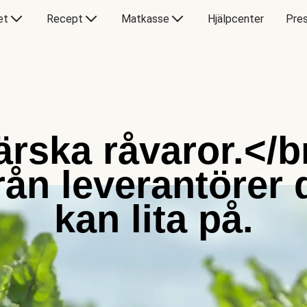
et
Recept
Matkasse
Hjälpcenter
Pres
ärska råvaror.</b
rån leverantörer 
kan lita på.