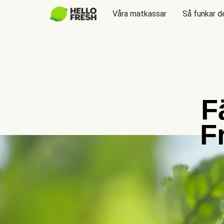
Våra matkassar
Så funkar d
F
F