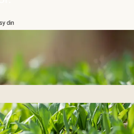
sy din