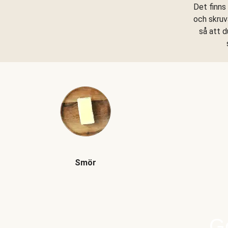
Det finns
och skruv
så att d
Smör
Go