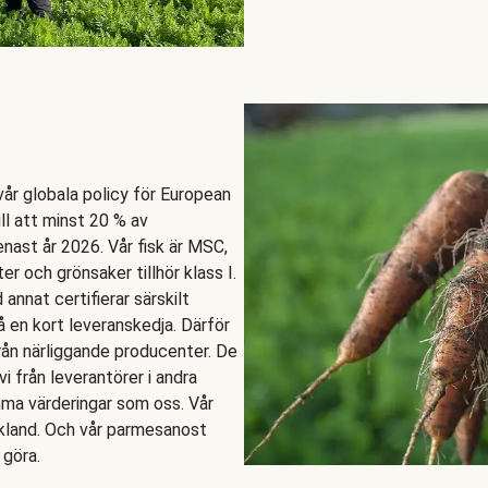
 vår globala policy för European
ll att minst 20 % av
enast år 2026. Vår fisk är MSC,
er och grönsaker tillhör klass I.
nnat certifierar särskilt
å en kort leveranskedja. Därför
rån närliggande producenter. De
vi från leverantörer i andra
mma värderingar som oss. Vår
ekland. Och vår parmesanost
 göra.