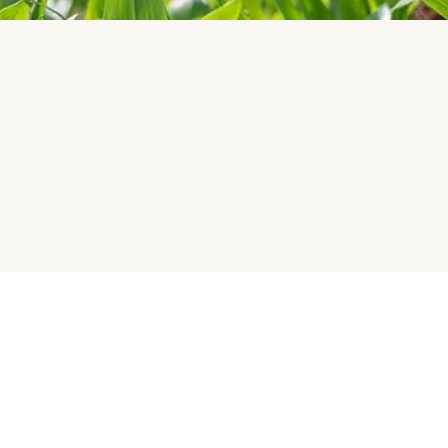
HelloFresh
Vårt företag
HelloFresh Group
Vanliga frågor (FAQ)
Jobb
Kontakta oss