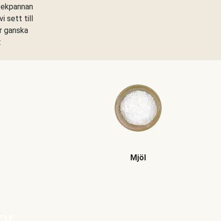
stekpannan
 sett till
är ganska
:
Mjöl
or.