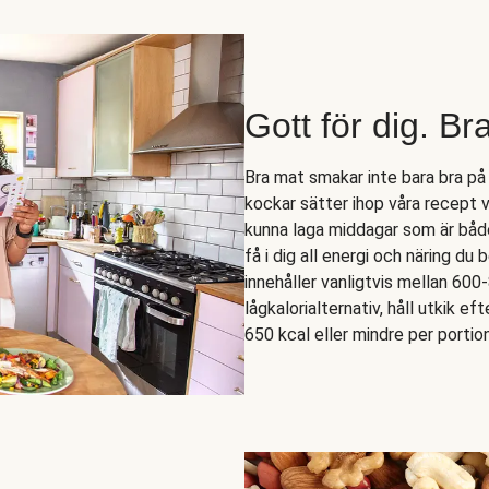
Gott för dig. Br
Bra mat smakar inte bara bra på
kockar sätter ihop våra recept 
kunna laga middagar som är både 
få i dig all energi och näring du
innehåller vanligtvis mellan 600
lågkalorialternativ, håll utkik ef
650 kcal eller mindre per portion