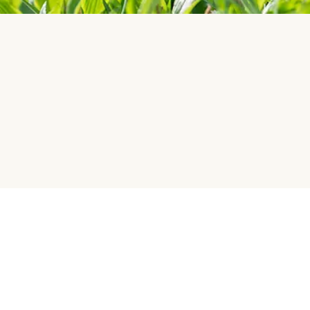
Jobba med oss
Betalningsmetoder
Partnerships/Affiliates
Influencer