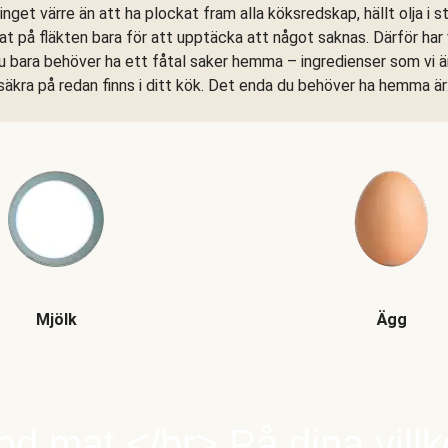
 inget värre än att ha plockat fram alla köksredskap, hällt olja i 
at på fläkten bara för att upptäcka att något saknas. Därför har vi
u bara behöver ha ett fåtal saker hemma – ingredienser som vi 
säkra på redan finns i ditt kök. Det enda du behöver ha hemma är
Mjölk
Ägg
d mat.</br> På dina villk