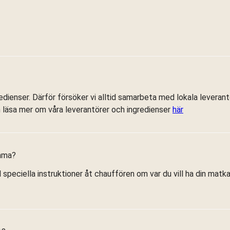
edienser. Därför försöker vi alltid samarbeta med lokala leveran
 läsa mer om våra leverantörer och ingredienser
här
emma?
l speciella instruktioner åt chauffören om var du vill ha din matk