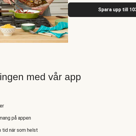
Spara upp till 1
ingen med vår app
er
emang på appen
 tid när som helst