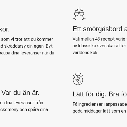
Ett smörgåsbord a
kor.
Välj mellan 43 recept varje
r som vi tror att du kommer
av klassiska svenska rätte
tid skräddarsy din egen. Byt
världens kök.
ausa dina leveranser när du
 Var du än är.
Lätt för dig. Bra fö
t dina leveranser från
Få ingredienser i anpassad
veckomeny och spåra dina
goda middagar lätt som en 