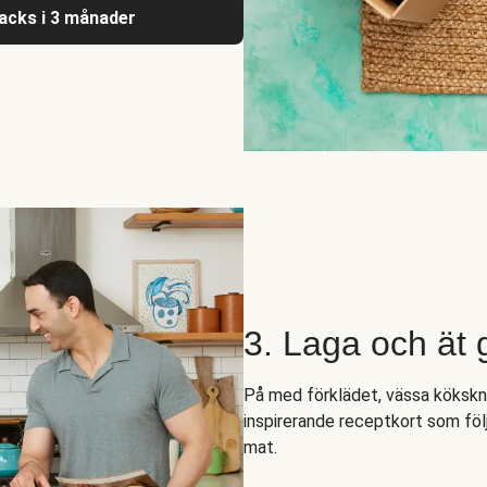
nacks i 3 månader
3. Laga och ät
På med förklädet, vässa kökskni
inspirerande receptkort som följ
mat.