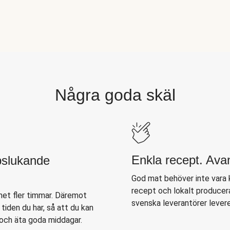
Några goda skäl
Enkla recept. Av
pslukande
God mat behöver inte vara 
recept och lokalt producera
net fler timmar. Däremot
svenska leverantörer leverer
 tiden du har, så att du kan
 och äta goda middagar.