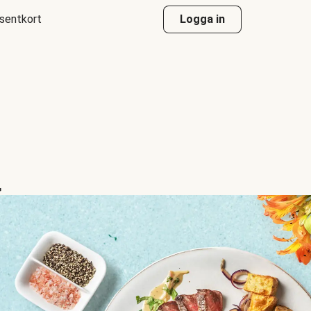
sentkort
Logga in
a