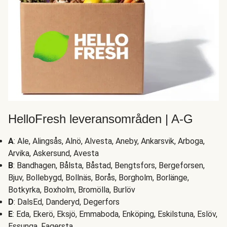
HelloFresh leveransområden | A-G
A
: Ale, Alingsås, Alnö, Alvesta, Aneby, Ankarsvik, Arboga,
Arvika, Askersund, Avesta
B
: Bandhagen, Bålsta, Båstad, Bengtsfors, Bergeforsen,
Bjuv, Bollebygd, Bollnäs, Borås, Borgholm, Borlänge,
Botkyrka, Boxholm, Bromölla, Burlöv
D
: DalsEd, Danderyd, Degerfors
E
: Eda, Ekerö, Eksjö, Emmaboda, Enköping, Eskilstuna, Eslöv,
Essunga, Fagersta