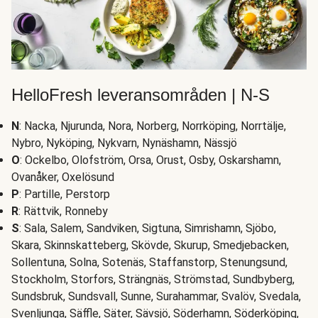
HelloFresh leveransområden | N-S
N
: Nacka, Njurunda, Nora, Norberg, Norrköping, Norrtälje,
Nybro, Nyköping, Nykvarn, Nynäshamn, Nässjö
O
: Ockelbo, Olofström, Orsa, Orust, Osby, Oskarshamn,
Ovanåker, Oxelösund
P
: Partille, Perstorp
R
: Rättvik, Ronneby
S
: Sala, Salem, Sandviken, Sigtuna, Simrishamn, Sjöbo,
Skara, Skinnskatteberg, Skövde, Skurup, Smedjebacken,
Sollentuna, Solna, Sotenäs, Staffanstorp, Stenungsund,
Stockholm, Storfors, Strängnäs, Strömstad, Sundbyberg,
Sundsbruk, Sundsvall, Sunne, Surahammar, Svalöv, Svedala,
Svenljunga, Säffle, Säter, Sävsjö, Söderhamn, Söderköping,