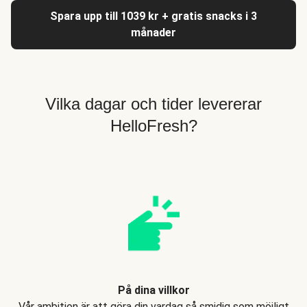
Spara upp till 1039 kr + gratis snacks i 3
månader
Vilka dagar och tider levererar
HelloFresh?
På dina villkor
Vår ambition är att göra din vardag så smidig som möjligt