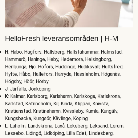
HelloFresh leveransområden | H-M
H
: Habo, Hagfors, Hallsberg, Hallstahammar, Halmstad,
Hammarö, Haninge, Heby, Hedemora, Helsingborg,
Herrljunga, Hjo, Hofors, Huddinge, Hudiksvall, Hultsfred,
Hylte, Håbo, Hällefors, Härryda, Hässleholm, Höganäs,
Högsby, Höör, Hörby
J
: Järfälla, Jönköping
K
: Kalmar, Karlsborg, Karlshamn, Karlskoga, Karlskrona,
Karlstad, Katrineholm, Kil, Kinda, Klippan, Knivsta,
Kristianstad, Kristinehamn, Kvissleby, Kumla, Kungälv,
Kungsbacka, Kungsör, Kävlinge, Köping
L
: Laholm, Landskrona, Laxå, Lekeberg, Leksand, Lerum,
Lessebo, Lidingö, Lidköping, Lilla Edet, Lindesberg,