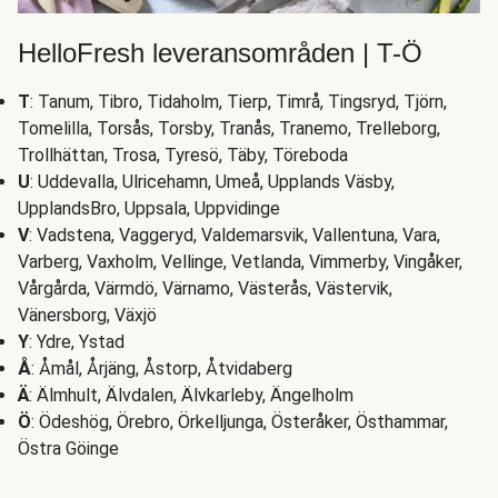
HelloFresh leveransområden | T-Ö
T
: Tanum, Tibro, Tidaholm, Tierp, Timrå, Tingsryd, Tjörn,
Tomelilla, Torsås, Torsby, Tranås, Tranemo, Trelleborg,
Trollhättan, Trosa, Tyresö, Täby, Töreboda
U
: Uddevalla, Ulricehamn, Umeå, Upplands Väsby,
UpplandsBro, Uppsala, Uppvidinge
V
: Vadstena, Vaggeryd, Valdemarsvik, Vallentuna, Vara,
Varberg, Vaxholm, Vellinge, Vetlanda, Vimmerby, Vingåker,
Vårgårda, Värmdö, Värnamo, Västerås, Västervik,
Vänersborg, Växjö
Y
: Ydre, Ystad
Å
: Åmål, Årjäng, Åstorp, Åtvidaberg
Ä
: Älmhult, Älvdalen, Älvkarleby, Ängelholm
Ö
: Ödeshög, Örebro, Örkelljunga, Österåker, Östhammar,
Östra Göinge