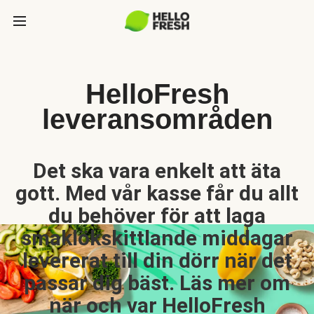
HelloFresh
leveransområden
Det ska vara enkelt att äta
gott. Med vår kasse får du allt
du behöver för att laga
smaklökskittlande middagar
levererat till din dörr när det
passar dig bäst. Läs mer om
när och var HelloFresh