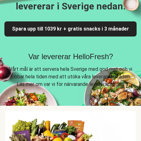
levererar i Sverige nedan.
Spara upp till 1039 kr + gratis snacks i 3 månader
Var levererar HelloFresh?
Vårt mål är att servera hela Sverige med god mat och vi
jobbar hela tiden med att utöka våra leveransområden.
Läs mer om var vi för närvarande levererar nedan.