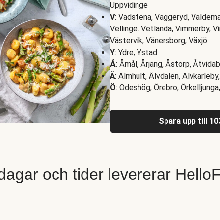
Uppvidinge
V
: Vadstena, Vaggeryd, Valdemar
Vellinge, Vetlanda, Vimmerby, V
Västervik, Vänersborg, Växjö
Y
: Ydre, Ystad
Å
: Åmål, Årjäng, Åstorp, Åtvida
Ä
: Älmhult, Älvdalen, Älvkarleb
Ö
: Ödeshög, Örebro, Örkelljung
Spara upp till 1
 dagar och tider levererar Hello