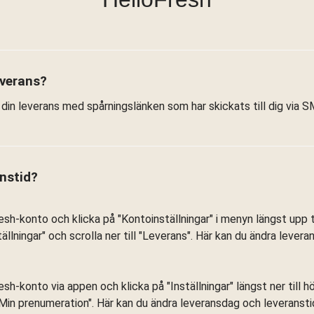
everans?
å din leverans med spårningslänken som har skickats till dig via S
anstid?
esh-konto och klicka på "Kontoinställningar" i menyn längst upp ti
ällningar" och scrolla ner till "Leverans". Här kan du ändra lever
esh-konto via appen och klicka på "Inställningar" längst ner till h
 "Min prenumeration". Här kan du ändra leveransdag och leveransti