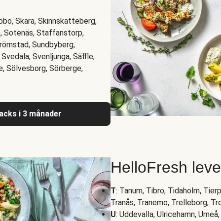
jöbo, Skara, Skinnskatteberg,
, Sotenäs, Staffanstorp,
trömstad, Sundbyberg,
Svedala, Svenljunga, Säffle,
e, Sölvesborg, Sörberge,
nacks i 3 månader
HelloFresh lev
T
: Tanum, Tibro, Tidaholm, Tierp
Tranås, Tranemo, Trelleborg, Tr
U
: Uddevalla, Ulricehamn, Umeå