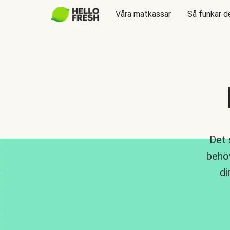
Våra matkassar
Så funkar d
Det 
behöv
di