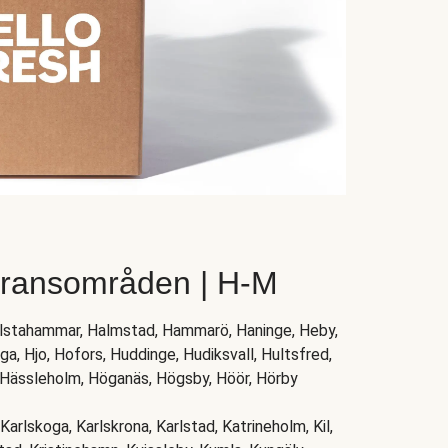
eransområden | H-M
allstahammar, Halmstad, Hammarö, Haninge, Heby,
a, Hjo, Hofors, Huddinge, Hudiksvall, Hultsfred,
, Hässleholm, Höganäs, Högsby, Höör, Hörby
Karlskoga, Karlskrona, Karlstad, Katrineholm, Kil,