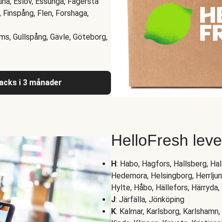
una, Eslöv, Essunga, Fagersta
d, Finspång, Flen, Forshaga,
ums, Gullspång, Gävle, Göteborg,
nacks i 3 månader
HelloFresh lev
H
: Habo, Hagfors, Hallsberg, H
Hedemora, Helsingborg, Herrljung
Hylte, Håbo, Hällefors, Härryda
J
: Järfälla, Jönköping
K
: Kalmar, Karlsborg, Karlshamn, 