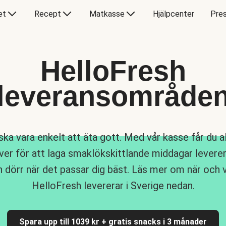
et
Recept
Matkasse
Hjälpcenter
Pres
HelloFresh
leveransområde
ska vara enkelt att äta gott. Med vår kasse får du al
er för att laga smaklökskittlande middagar leverera
n dörr när det passar dig bäst. Läs mer om när och 
HelloFresh levererar i Sverige nedan.
Spara upp till 1039 kr + gratis snacks i 3 månader