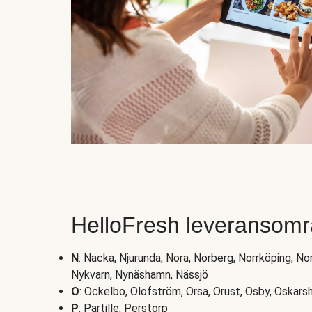
HelloFresh leveransomr
N
: Nacka, Njurunda, Nora, Norberg, Norrköping, Nor
Nykvarn, Nynäshamn, Nässjö
O
: Ockelbo, Olofström, Orsa, Orust, Osby, Oskar
P
: Partille, Perstorp