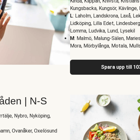
Kinda, Klippan, Knivsta, Kristian
Kungsbacka, Kungsör, Kävlinge,
L
: Laholm, Landskrona, Laxå, Le
Lidköping, Lilla Edet, Lindesberg
Lomma, Ludvika, Lund, Lysekil
M
: Malmö, Malung-Sälen, Maries
Mora, Mörbylånga, Motala, Mull
Spara upp till 1
åden | N-S
rtälje, Nybro, Nyköping,
shamn, Ovanåker, Oxelösund