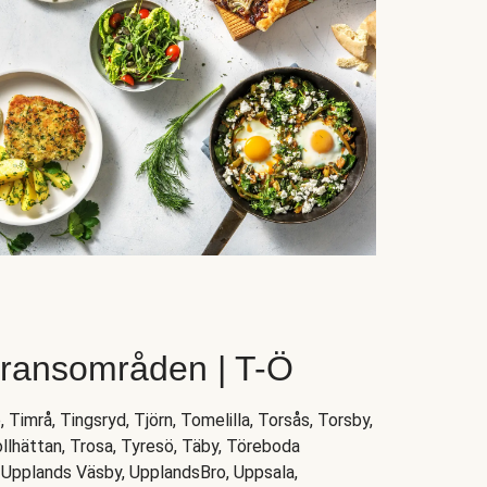
eransområden | T-Ö
, Timrå, Tingsryd, Tjörn, Tomelilla, Torsås, Torsby,
ollhättan, Trosa, Tyresö, Täby, Töreboda
, Upplands Väsby, UpplandsBro, Uppsala,