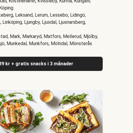
stad, Kristinehamn, Kvissleby, Kumla, Kungälv,
 Köping
keberg, Leksand, Lerum, Lessebo, Lidingö,
, Linköping, Ljungby, Ljusdal, Ljusnarsberg,
tad, Mark, Markaryd, Matfors, Mellerud, Mjölby,
sjö, Munkedal, Munkfors, Mölndal, Mönsterås
039 kr + gratis snacks i 3 månader