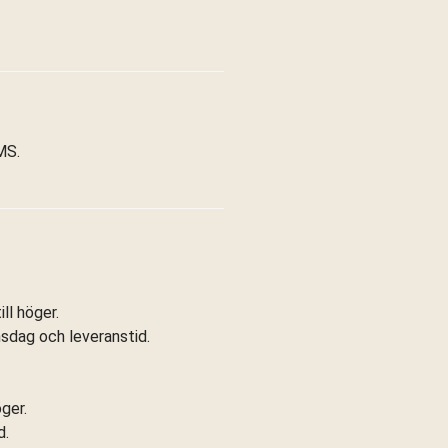
MS.
ll höger.
ansdag och leveranstid.
öger.
d.