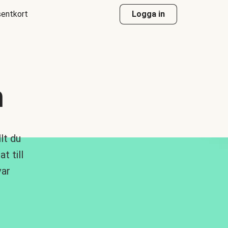
entkort
Logga in
n
lt du
t till
var