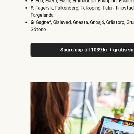
E
: Eda, Ekerö, Eksjö, Emmaboda, Enköping, Eskilst
F
: Fagervik, Falkenberg, Falköping, Falun, Filipsta
Färgelanda
G
: Gagnef, Gislaved, Gnesta, Gnosjö, Grästorp, Gr
Götene
Spara upp till 1039 kr + gratis s