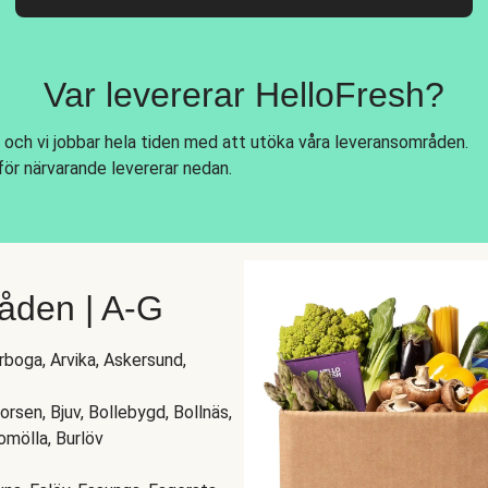
Var levererar HelloFresh?
 och vi jobbar hela tiden med att utöka våra leveransområden.
för närvarande levererar nedan.
åden | A-G
Arboga, Arvika, Askersund,
rsen, Bjuv, Bollebygd, Bollnäs,
omölla, Burlöv