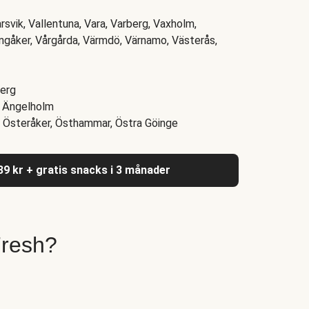
svik, Vallentuna, Vara, Varberg, Vaxholm,
ingåker, Vårgårda, Värmdö, Värnamo, Västerås,
berg
y, Ängelholm
a, Österåker, Östhammar, Östra Göinge
039 kr + gratis snacks i 3 månader
Fresh?