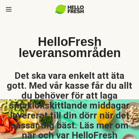
HelloFresh
leveransområden
Det ska vara enkelt att äta
gott. Med vår kasse får du allt
du behöver för att laga
smaklökskittlande middagar
levererat till din dörr när det
passar dig bäst. Läs mer om
när och var HelloFresh