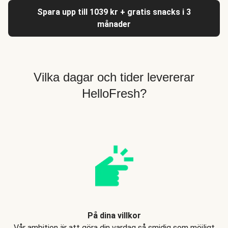
Spara upp till 1039 kr + gratis snacks i 3
månader
Vilka dagar och tider levererar
HelloFresh?
På dina villkor
Vår ambition är att göra din vardag så smidig som möjligt