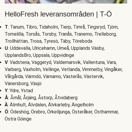
HelloFresh leveransområden | T-Ö
T
: Tanum, Tibro, Tidaholm, Tierp, Timrå, Tingsryd, Tjörn,
Tomelilla, Torsås, Torsby, Tranås, Tranemo, Trelleborg,
Trollhättan, Trosa, Tyresö, Täby, Töreboda
U
: Uddevalla, Ulricehamn, Umeå, Upplands Väsby,
UpplandsBro, Uppsala, Uppvidinge
V
: Vadstena, Vaggeryd, Valdemarsvik, Vallentuna, Vara,
Varberg, Vaxholm, Vellinge, Vetlanda, Vimmerby, Vingåker,
Vårgårda, Värmdö, Värnamo, Västerås, Västervik,
Vänersborg, Växjö
Y
: Ydre, Ystad
Å
: Åmål, Årjäng, Åstorp, Åtvidaberg
Ä
: Älmhult, Älvdalen, Älvkarleby, Ängelholm
Ö
: Ödeshög, Örebro, Örkelljunga, Österåker, Östhammar,
Östra Göinge