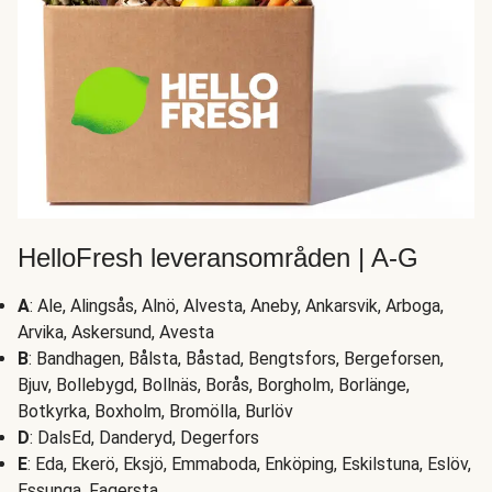
HelloFresh leveransområden | A-G
A
: Ale, Alingsås, Alnö, Alvesta, Aneby, Ankarsvik, Arboga,
Arvika, Askersund, Avesta
B
: Bandhagen, Bålsta, Båstad, Bengtsfors, Bergeforsen,
Bjuv, Bollebygd, Bollnäs, Borås, Borgholm, Borlänge,
Botkyrka, Boxholm, Bromölla, Burlöv
D
: DalsEd, Danderyd, Degerfors
E
: Eda, Ekerö, Eksjö, Emmaboda, Enköping, Eskilstuna, Eslöv,
Essunga, Fagersta