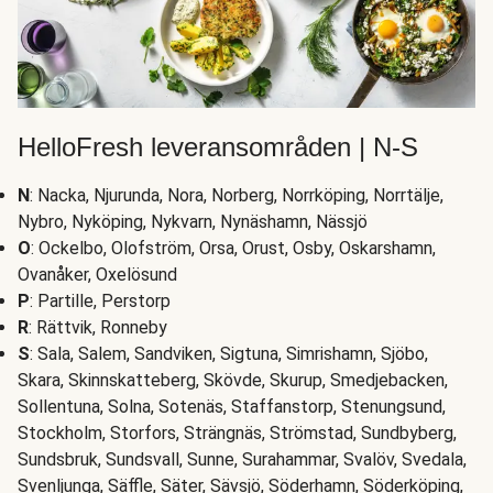
HelloFresh leveransområden | N-S
N
: Nacka, Njurunda, Nora, Norberg, Norrköping, Norrtälje,
Nybro, Nyköping, Nykvarn, Nynäshamn, Nässjö
O
: Ockelbo, Olofström, Orsa, Orust, Osby, Oskarshamn,
Ovanåker, Oxelösund
P
: Partille, Perstorp
R
: Rättvik, Ronneby
S
: Sala, Salem, Sandviken, Sigtuna, Simrishamn, Sjöbo,
Skara, Skinnskatteberg, Skövde, Skurup, Smedjebacken,
Sollentuna, Solna, Sotenäs, Staffanstorp, Stenungsund,
Stockholm, Storfors, Strängnäs, Strömstad, Sundbyberg,
Sundsbruk, Sundsvall, Sunne, Surahammar, Svalöv, Svedala,
Svenljunga, Säffle, Säter, Sävsjö, Söderhamn, Söderköping,