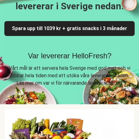
levererar i Sverige nedan.
Spara upp till 1039 kr + gratis snacks i 3 månader
Var levererar HelloFresh?
Vårt mål är att servera hela Sverige med god mat och vi
jobbar hela tiden med att utöka våra leveransområden.
Läs mer om var vi för närvarande levererar nedan.