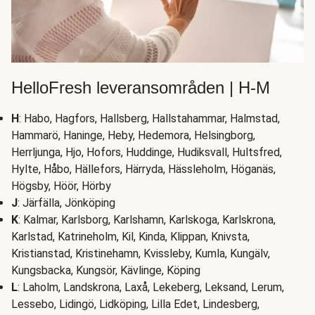
HelloFresh leveransområden | H-M
H
: Habo, Hagfors, Hallsberg, Hallstahammar, Halmstad,
Hammarö, Haninge, Heby, Hedemora, Helsingborg,
Herrljunga, Hjo, Hofors, Huddinge, Hudiksvall, Hultsfred,
Hylte, Håbo, Hällefors, Härryda, Hässleholm, Höganäs,
Högsby, Höör, Hörby
J
: Järfälla, Jönköping
K
: Kalmar, Karlsborg, Karlshamn, Karlskoga, Karlskrona,
Karlstad, Katrineholm, Kil, Kinda, Klippan, Knivsta,
Kristianstad, Kristinehamn, Kvissleby, Kumla, Kungälv,
Kungsbacka, Kungsör, Kävlinge, Köping
L
: Laholm, Landskrona, Laxå, Lekeberg, Leksand, Lerum,
Lessebo, Lidingö, Lidköping, Lilla Edet, Lindesberg,