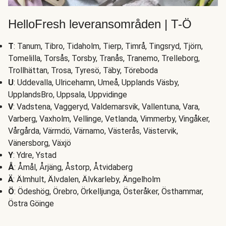
HelloFresh leveransområden | T-Ö
T
: Tanum, Tibro, Tidaholm, Tierp, Timrå, Tingsryd, Tjörn,
Tomelilla, Torsås, Torsby, Tranås, Tranemo, Trelleborg,
Trollhättan, Trosa, Tyresö, Täby, Töreboda
U
: Uddevalla, Ulricehamn, Umeå, Upplands Väsby,
UpplandsBro, Uppsala, Uppvidinge
V
: Vadstena, Vaggeryd, Valdemarsvik, Vallentuna, Vara,
Varberg, Vaxholm, Vellinge, Vetlanda, Vimmerby, Vingåker,
Vårgårda, Värmdö, Värnamo, Västerås, Västervik,
Vänersborg, Växjö
Y
: Ydre, Ystad
Å
: Åmål, Årjäng, Åstorp, Åtvidaberg
Ä
: Älmhult, Älvdalen, Älvkarleby, Ängelholm
Ö
: Ödeshög, Örebro, Örkelljunga, Österåker, Östhammar,
Östra Göinge