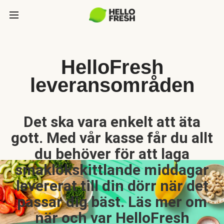
HelloFresh
leveransområden
Det ska vara enkelt att äta
gott. Med vår kasse får du allt
du behöver för att laga
smaklökskittlande middagar
levererat till din dörr när det
passar dig bäst. Läs mer om
när och var HelloFresh