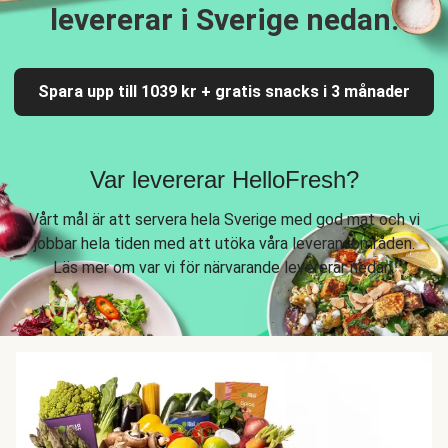
levererar i Sverige nedan.
Spara upp till 1039 kr + gratis snacks i 3 månader
Var levererar HelloFresh?
Vårt mål är att servera hela Sverige med god mat och vi
jobbar hela tiden med att utöka våra leveransområden.
Läs mer om var vi för närvarande levererar nedan.