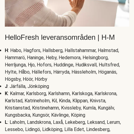
HelloFresh leveransområden | H-M
H
: Habo, Hagfors, Hallsberg, Hallstahammar, Halmstad,
Hammarö, Haninge, Heby, Hedemora, Helsingborg,
Herrljunga, Hjo, Hofors, Huddinge, Hudiksvall, Hultsfred,
Hylte, Håbo, Hällefors, Härryda, Hässleholm, Höganäs,
Högsby, Höör, Hörby
J
: Järfälla, Jönköping
K
: Kalmar, Karlsborg, Karlshamn, Karlskoga, Karlskrona,
Karlstad, Katrineholm, Kil, Kinda, Klippan, Knivsta,
Kristianstad, Kristinehamn, Kvissleby, Kumla, Kungälv,
Kungsbacka, Kungsör, Kävlinge, Köping
L
: Laholm, Landskrona, Laxå, Lekeberg, Leksand, Lerum,
Lessebo, Lidingö, Lidköping, Lilla Edet, Lindesberg,