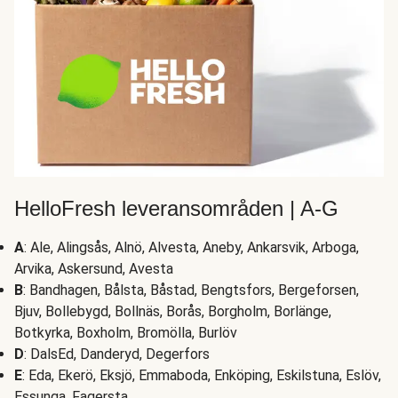
HelloFresh leveransområden | A-G
A
: Ale, Alingsås, Alnö, Alvesta, Aneby, Ankarsvik, Arboga,
Arvika, Askersund, Avesta
B
: Bandhagen, Bålsta, Båstad, Bengtsfors, Bergeforsen,
Bjuv, Bollebygd, Bollnäs, Borås, Borgholm, Borlänge,
Botkyrka, Boxholm, Bromölla, Burlöv
D
: DalsEd, Danderyd, Degerfors
E
: Eda, Ekerö, Eksjö, Emmaboda, Enköping, Eskilstuna, Eslöv,
Essunga, Fagersta