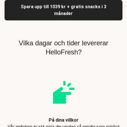
Spara upp till 1039 kr + gratis snacks i 3
månader
Vilka dagar och tider levererar
HelloFresh?
På dina villkor
Vår ambition är att göra din vardag så smidig som möjligt