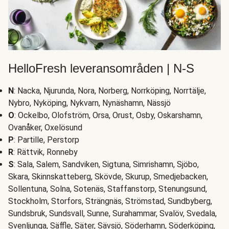
HelloFresh leveransområden | N-S
N
: Nacka, Njurunda, Nora, Norberg, Norrköping, Norrtälje,
Nybro, Nyköping, Nykvarn, Nynäshamn, Nässjö
O
: Ockelbo, Olofström, Orsa, Orust, Osby, Oskarshamn,
Ovanåker, Oxelösund
P
: Partille, Perstorp
R
: Rättvik, Ronneby
S
: Sala, Salem, Sandviken, Sigtuna, Simrishamn, Sjöbo,
Skara, Skinnskatteberg, Skövde, Skurup, Smedjebacken,
Sollentuna, Solna, Sotenäs, Staffanstorp, Stenungsund,
Stockholm, Storfors, Strängnäs, Strömstad, Sundbyberg,
Sundsbruk, Sundsvall, Sunne, Surahammar, Svalöv, Svedala,
Svenljunga, Säffle, Säter, Sävsjö, Söderhamn, Söderköping,