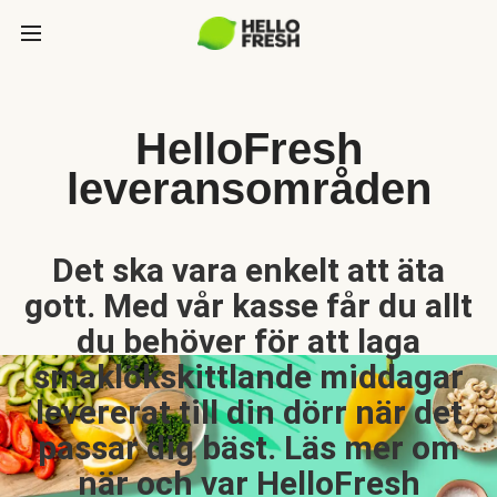
HelloFresh
leveransområden
Det ska vara enkelt att äta
gott. Med vår kasse får du allt
du behöver för att laga
smaklökskittlande middagar
levererat till din dörr när det
passar dig bäst. Läs mer om
när och var HelloFresh