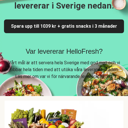
levererar i Sverige nedan.
Spara upp till 1039 kr + gratis snacks i 3 månader
Var levererar HelloFresh?
Vårt mål är att servera hela Sverige med god mat och vi
jobbar hela tiden med att utöka våra leveransområden.
Läs mer om var vi för närvarande levererar nedan.