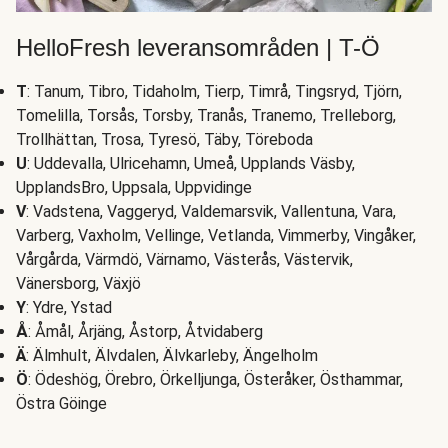
HelloFresh leveransområden | T-Ö
T
: Tanum, Tibro, Tidaholm, Tierp, Timrå, Tingsryd, Tjörn,
Tomelilla, Torsås, Torsby, Tranås, Tranemo, Trelleborg,
Trollhättan, Trosa, Tyresö, Täby, Töreboda
U
: Uddevalla, Ulricehamn, Umeå, Upplands Väsby,
UpplandsBro, Uppsala, Uppvidinge
V
: Vadstena, Vaggeryd, Valdemarsvik, Vallentuna, Vara,
Varberg, Vaxholm, Vellinge, Vetlanda, Vimmerby, Vingåker,
Vårgårda, Värmdö, Värnamo, Västerås, Västervik,
Vänersborg, Växjö
Y
: Ydre, Ystad
Å
: Åmål, Årjäng, Åstorp, Åtvidaberg
Ä
: Älmhult, Älvdalen, Älvkarleby, Ängelholm
Ö
: Ödeshög, Örebro, Örkelljunga, Österåker, Östhammar,
Östra Göinge