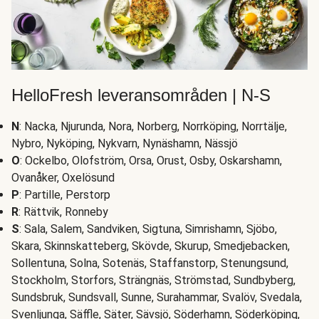
HelloFresh leveransområden | N-S
N
: Nacka, Njurunda, Nora, Norberg, Norrköping, Norrtälje,
Nybro, Nyköping, Nykvarn, Nynäshamn, Nässjö
O
: Ockelbo, Olofström, Orsa, Orust, Osby, Oskarshamn,
Ovanåker, Oxelösund
P
: Partille, Perstorp
R
: Rättvik, Ronneby
S
: Sala, Salem, Sandviken, Sigtuna, Simrishamn, Sjöbo,
Skara, Skinnskatteberg, Skövde, Skurup, Smedjebacken,
Sollentuna, Solna, Sotenäs, Staffanstorp, Stenungsund,
Stockholm, Storfors, Strängnäs, Strömstad, Sundbyberg,
Sundsbruk, Sundsvall, Sunne, Surahammar, Svalöv, Svedala,
Svenljunga, Säffle, Säter, Sävsjö, Söderhamn, Söderköping,