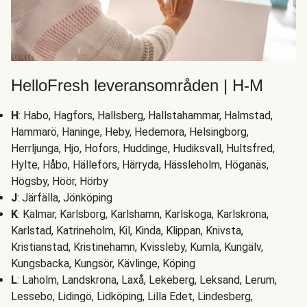
HelloFresh leveransområden | H-M
H
: Habo, Hagfors, Hallsberg, Hallstahammar, Halmstad,
Hammarö, Haninge, Heby, Hedemora, Helsingborg,
Herrljunga, Hjo, Hofors, Huddinge, Hudiksvall, Hultsfred,
Hylte, Håbo, Hällefors, Härryda, Hässleholm, Höganäs,
Högsby, Höör, Hörby
J
: Järfälla, Jönköping
K
: Kalmar, Karlsborg, Karlshamn, Karlskoga, Karlskrona,
Karlstad, Katrineholm, Kil, Kinda, Klippan, Knivsta,
Kristianstad, Kristinehamn, Kvissleby, Kumla, Kungälv,
Kungsbacka, Kungsör, Kävlinge, Köping
L
: Laholm, Landskrona, Laxå, Lekeberg, Leksand, Lerum,
Lessebo, Lidingö, Lidköping, Lilla Edet, Lindesberg,