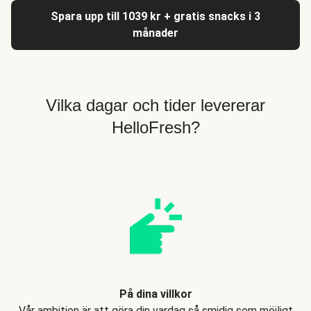
Spara upp till 1039 kr + gratis snacks i 3
månader
Vilka dagar och tider levererar
HelloFresh?
På dina villkor
Vår ambition är att göra din vardag så smidig som möjligt