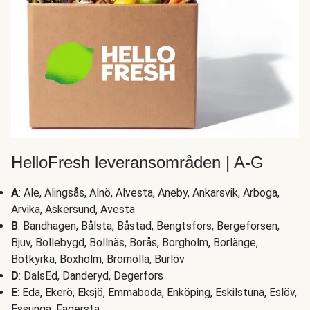
HelloFresh leveransområden | A-G
A
: Ale, Alingsås, Alnö, Alvesta, Aneby, Ankarsvik, Arboga,
Arvika, Askersund, Avesta
B
: Bandhagen, Bålsta, Båstad, Bengtsfors, Bergeforsen,
Bjuv, Bollebygd, Bollnäs, Borås, Borgholm, Borlänge,
Botkyrka, Boxholm, Bromölla, Burlöv
D
: DalsEd, Danderyd, Degerfors
E
: Eda, Ekerö, Eksjö, Emmaboda, Enköping, Eskilstuna, Eslöv,
Essunga, Fagersta