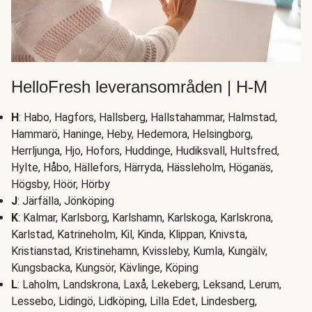
HelloFresh leveransområden | H-M
H
: Habo, Hagfors, Hallsberg, Hallstahammar, Halmstad,
Hammarö, Haninge, Heby, Hedemora, Helsingborg,
Herrljunga, Hjo, Hofors, Huddinge, Hudiksvall, Hultsfred,
Hylte, Håbo, Hällefors, Härryda, Hässleholm, Höganäs,
Högsby, Höör, Hörby
J
: Järfälla, Jönköping
K
: Kalmar, Karlsborg, Karlshamn, Karlskoga, Karlskrona,
Karlstad, Katrineholm, Kil, Kinda, Klippan, Knivsta,
Kristianstad, Kristinehamn, Kvissleby, Kumla, Kungälv,
Kungsbacka, Kungsör, Kävlinge, Köping
L
: Laholm, Landskrona, Laxå, Lekeberg, Leksand, Lerum,
Lessebo, Lidingö, Lidköping, Lilla Edet, Lindesberg,