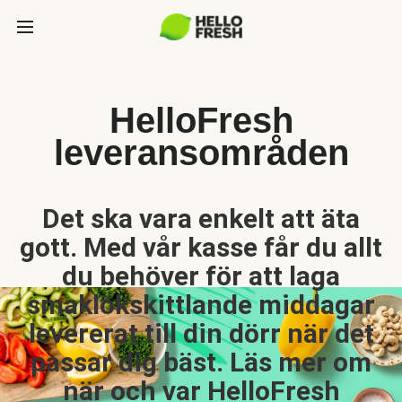
HelloFresh
leveransområden
Det ska vara enkelt att äta
gott. Med vår kasse får du allt
du behöver för att laga
smaklökskittlande middagar
levererat till din dörr när det
passar dig bäst. Läs mer om
när och var HelloFresh