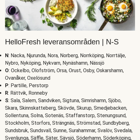
HelloFresh leveransområden | N-S
N
: Nacka, Njurunda, Nora, Norberg, Norrköping, Norrtälje,
Nybro, Nyköping, Nykvarn, Nynäshamn, Nässjö
O
: Ockelbo, Olofström, Orsa, Orust, Osby, Oskarshamn,
Ovanåker, Oxelösund
P
: Partille, Perstorp
R
: Rättvik, Ronneby
S
: Sala, Salem, Sandviken, Sigtuna, Simrishamn, Sjöbo,
Skara, Skinnskatteberg, Skövde, Skurup, Smedjebacken,
Sollentuna, Solna, Sotenäs, Staffanstorp, Stenungsund,
Stockholm, Storfors, Strängnäs, Strömstad, Sundbyberg,
Sundsbruk, Sundsvall, Sunne, Surahammar, Svalöv, Svedala,
Svenljunga, Säffle, Säter, Sävsjö, Söderhamn, Söderköping,