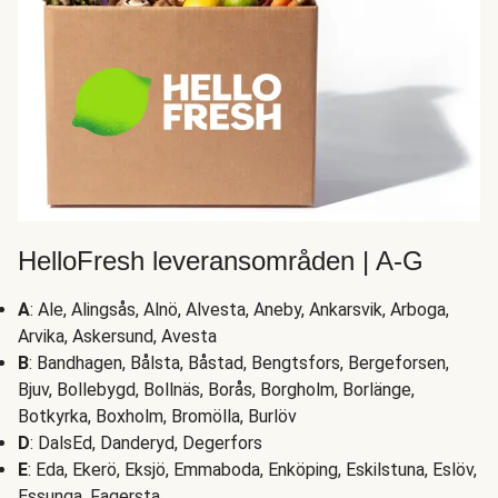
HelloFresh leveransområden | A-G
A
: Ale, Alingsås, Alnö, Alvesta, Aneby, Ankarsvik, Arboga,
Arvika, Askersund, Avesta
B
: Bandhagen, Bålsta, Båstad, Bengtsfors, Bergeforsen,
Bjuv, Bollebygd, Bollnäs, Borås, Borgholm, Borlänge,
Botkyrka, Boxholm, Bromölla, Burlöv
D
: DalsEd, Danderyd, Degerfors
E
: Eda, Ekerö, Eksjö, Emmaboda, Enköping, Eskilstuna, Eslöv,
Essunga, Fagersta