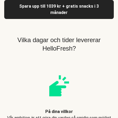
Spara upp till 1039 kr + gratis snacks i 3
månader
Vilka dagar och tider levererar
HelloFresh?
På dina villkor
Vår ambition är att göra din vardag så smidig som möjligt