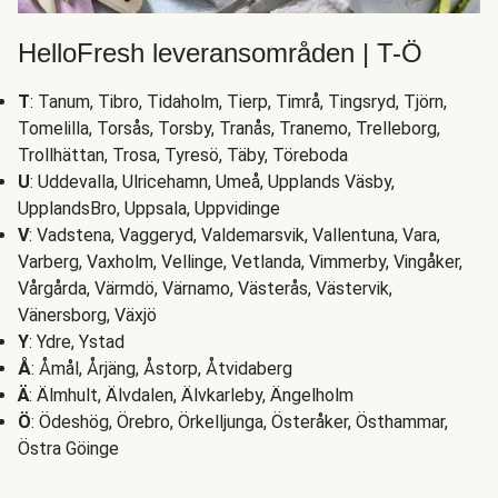
HelloFresh leveransområden | T-Ö
T
: Tanum, Tibro, Tidaholm, Tierp, Timrå, Tingsryd, Tjörn,
Tomelilla, Torsås, Torsby, Tranås, Tranemo, Trelleborg,
Trollhättan, Trosa, Tyresö, Täby, Töreboda
U
: Uddevalla, Ulricehamn, Umeå, Upplands Väsby,
UpplandsBro, Uppsala, Uppvidinge
V
: Vadstena, Vaggeryd, Valdemarsvik, Vallentuna, Vara,
Varberg, Vaxholm, Vellinge, Vetlanda, Vimmerby, Vingåker,
Vårgårda, Värmdö, Värnamo, Västerås, Västervik,
Vänersborg, Växjö
Y
: Ydre, Ystad
Å
: Åmål, Årjäng, Åstorp, Åtvidaberg
Ä
: Älmhult, Älvdalen, Älvkarleby, Ängelholm
Ö
: Ödeshög, Örebro, Örkelljunga, Österåker, Östhammar,
Östra Göinge