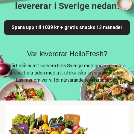
levererar i Sverige nedan.
Spara upp till 1039 kr + gratis snacks i 3 månader
Var levererar HelloFresh?
Vårt mål är att servera hela Sverige med god mat och vi
jobbar hela tiden med att utöka våra leveransområden.
Läs mer om var vi för närvarande levererar nedan.